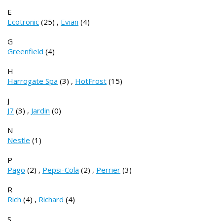
E
Ecotronic
(25)
,
Evian
(4)
G
Greenfield
(4)
H
Harrogate Spa
(3)
,
HotFrost
(15)
J
J7
(3)
,
Jardin
(0)
N
Nestle
(1)
P
Pago
(2)
,
Pepsi-Cola
(2)
,
Perrier
(3)
R
Rich
(4)
,
Richard
(4)
S