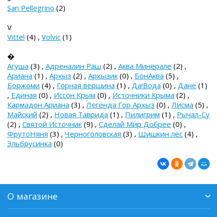
San Pellegrino
(2)
V
Vittel
(4)
,
Volvic
(1)
�
Агуша
(3)
,
Адреналин Раш
(2)
,
Аква Минерале
(2)
,
Ариана
(1)
,
Архыз
(2)
,
Архызик
(0)
,
БонАква
(5)
,
Боржоми
(4)
,
Горная вершина
(1)
,
Да!Вода
(0)
,
Дане
(1)
,
Единая
(0)
,
Иссон Крым
(0)
,
Источники Крыма
(2)
,
Кармадон Ариана
(3)
,
Легенда Гор Архыз
(0)
,
Лисма
(5)
,
Майский
(2)
,
Новая Таврида
(1)
,
Пилигрим
(1)
,
Рычал-Су
(2)
,
Святой Источник
(9)
,
Сделай Мир Добрее
(0)
,
ФрутоНяня
(3)
,
Черноголовская
(3)
,
Шишкин лес
(4)
,
Эльбрусинка
(0)
О магазине