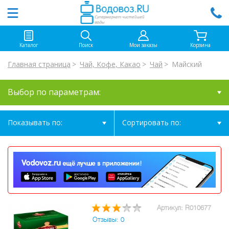
Каталог
Поиск
Мои заказы
Корзина
Главная страница
Чай, Кофе, Какао
Чай
Майский
Выбор по параметрам:
Показывать по:
Сортировать по:
Артикул: R010677
Отзывы: 0