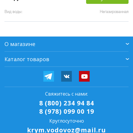
Вид воды:
Негазированная
О магазине
Каталог товаров
Свяжитесь с нами:
8 (800) 234 94 84
8 (978) 099 00 19
Круглосуточно
krym.vodovoz@mail.ru