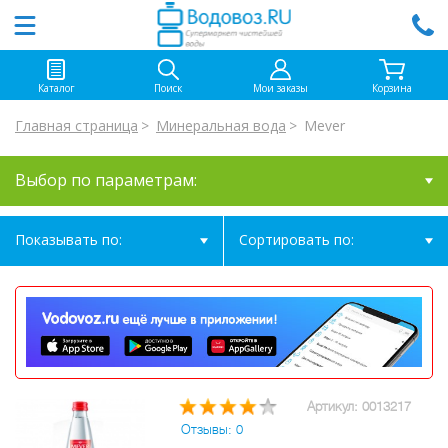
Каталог
Поиск
Мои заказы
Корзина
Главная страница
Минеральная вода
Mever
Выбор по параметрам:
Показывать по:
Сортировать по:
Артикул: 0013217
Отзывы: 0