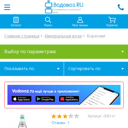
Каталог
Поиск
Мои заказы
Корзина
Главная страница
Минеральная вода
Боржоми
Выбор по параметрам:
Показывать по:
Сортировать по:
Артикул: 005141
Отзывы: 1