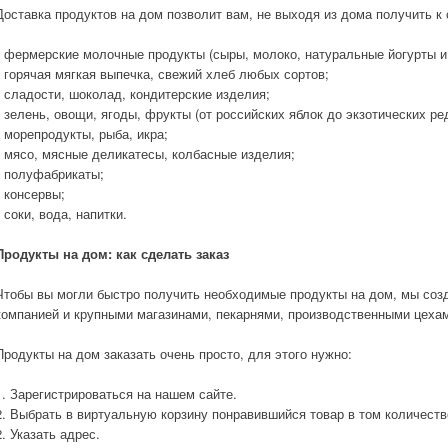
Доставка продуктов на дом позволит вам, не выходя из дома получить к
• фермерские молочные продукты (сыры, молоко, натуральные йогурты и 
• горячая мягкая выпечка, свежий хлеб любых сортов;
• сладости, шоколад, кондитерские изделия;
• зелень, овощи, ягоды, фрукты (от российских яблок до экзотических ре
• морепродукты, рыба, икра;
• мясо, мясные деликатесы, колбасные изделия;
• полуфабрикаты;
• консервы;
• соки, вода, напитки.
Продукты на дом: как сделать заказ
Чтобы вы могли быстро получить необходимые продукты на дом, мы соз
компанией и крупными магазинами, пекарнями, производственными цехам
Продукты на дом заказать очень просто, для этого нужно:
1. Зарегистрироваться на нашем сайте.
2. Выбрать в виртуальную корзину понравившийся товар в том количестве
2. Указать адрес.