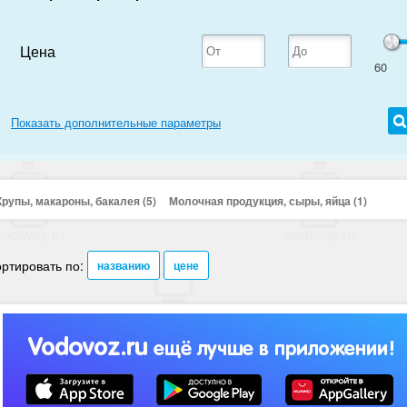
Цена
60
Страна производитель
Россия
Показать дополнительные параметры
Крупы, макароны, бакалея (5)
Молочная продукция, сыры, яйца (1)
ртировать по:
названию
цене