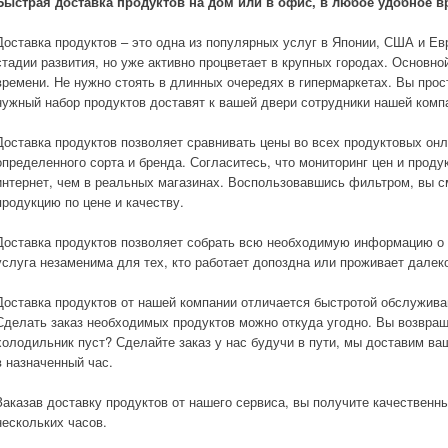
Быстрая доставка продуктов на дом или в офис, в любое удобное 
Доставка продуктов – это одна из популярных услуг в Японии, США и Ев
стадии развития, но уже активно процветает в крупных городах. Основно
времени. Не нужно стоять в длинных очередях в гипермаркетах. Вы прос
нужный набор продуктов доставят к вашей двери сотрудники нашей комп
Доставка продуктов позволяет сравнивать цены во всех продуктовых онл
определенного сорта и бренда. Согласитесь, что мониторинг цен и проду
интернет, чем в реальных магазинах. Воспользовавшись фильтром, вы 
продукцию по цене и качеству.
Доставка продуктов позволяет собрать всю необходимую информацию о п
услуга незаменима для тех, кто работает допоздна или проживает далек
Доставка продуктов от нашей компании отличается быстротой обслужив
Сделать заказ необходимых продуктов можно откуда угодно. Вы возвращ
холодильник пуст? Сделайте заказ у нас будучи в пути, мы доставим ва
в назначенный час.
Заказав доставку продуктов от нашего сервиса, вы получите качественн
нескольких часов.