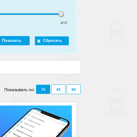
410
Показывать по:
15
45
90