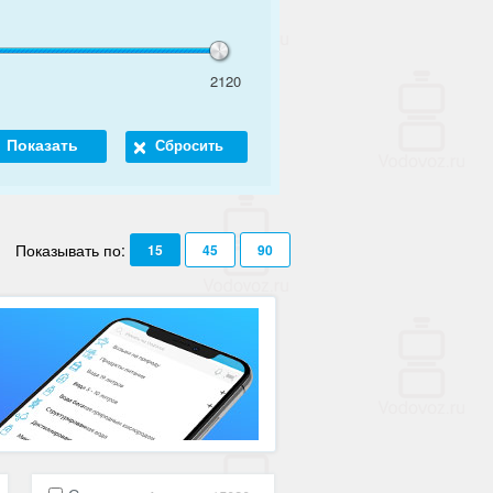
2120
Показывать по:
15
45
90