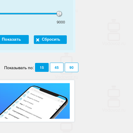
9000
Показывать по:
15
45
90