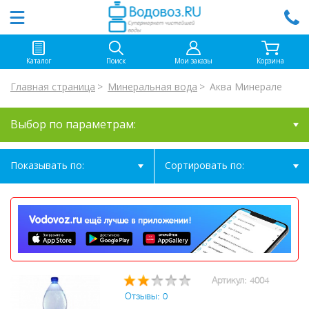
Каталог
Поиск
Мои заказы
Корзина
Главная страница
Минеральная вода
Аква Минерале
Выбор по параметрам:
Показывать по:
Сортировать по:
Артикул: 4004
Отзывы: 0