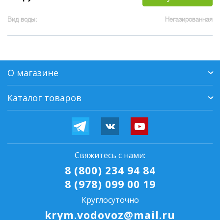
Вид воды:
Негазированная
О магазине
Каталог товаров
Свяжитесь с нами:
8 (800) 234 94 84
8 (978) 099 00 19
Круглосуточно
krym.vodovoz@mail.ru