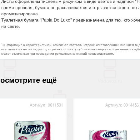
Листы оформлены тисненым рисунком в виде цветов и надписи "Pap
время прочная, бумага не расслаивается и отрывается строго по
ароматизирована.
Туалетная бумага "Papia De Luxe" предназначена для тех, кто хо
на свете.
*Информация о характеристиках, комплекте поставки, стране изготовления и внешнем ви
основывается на последних доступных к моменту публикации сведениях и не является пуб
может отличаться при проведении рекламных компаний производителем.
осмотрите ещё
Артикул: 0011501
Артикул: 0014456