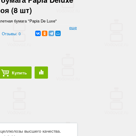
оя (8 шт)
летная бумага "Papia De Luxe"
люлозы высшего качества.
еще
Отзывы: 0
Купить
з целлюлозы высшего качества.