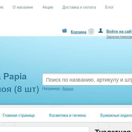
ие
О магазине
Акции
Доставка и оплата
Блог
Войти на сай
Корзина
0
Зарегистриров
 Papia
оя (8 шт)
Например:
Архыз
Главная страница
Косметика и гигиена
Бумажные издел
Papia
Туалетная бумага Papia Deluxe Белая 4 слоя (8 шт)
Туалетная