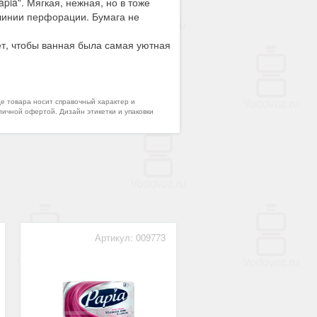
ia". Мягкая, нежная, но в тоже
 линии перфорации. Бумага не
чет, чтобы ванная была самая уютная
де товара носит справочный характер и
личной офертой. Дизайн этикетки и упаковки
Артикул: 009773