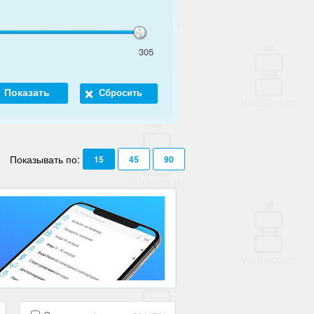
305
8
Показывать по:
15
45
90