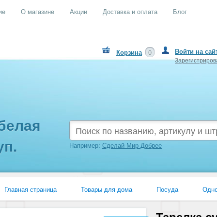
ие
О магазине
Акции
Доставка и оплата
Блог
Войти на сай
Корзина
0
Зарегистриров
 белая
уп.
Например:
Сделай Мир Добрее
Главная страница
Товары для дома
Посуда
Одно
Тарелка суповая белая 500 мл, 100 шт. в уп.
Тарелка с