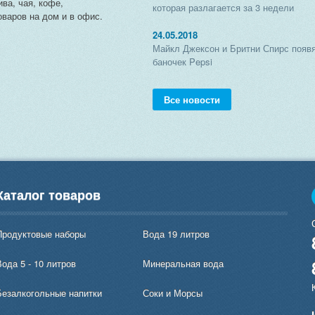
ива, чая, кофе,
которая разлагается за 3 недели
варов на дом и в офис.
24.05.2018
Майкл Джексон и Бритни Спирс появя
баночек Pepsi
Все новости
Каталог товаров
Продуктовые наборы
Вода 19 литров
ода 5 - 10 литров
Минеральная вода
Безалкогольные напитки
Соки и Морсы