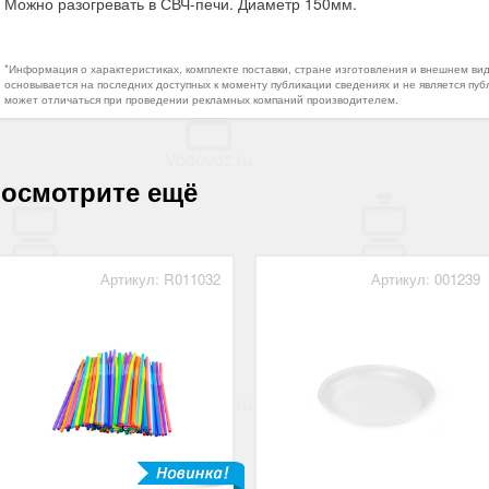
Можно разогревать в СВЧ-печи. Диаметр 150мм.
*Информация о характеристиках, комплекте поставки, стране изготовления и внешнем ви
основывается на последних доступных к моменту публикации сведениях и не является пуб
может отличаться при проведении рекламных компаний производителем.
осмотрите ещё
Артикул: R011032
Артикул: 001239