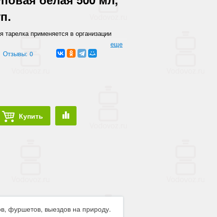
уп.
я тарелка применяется в организации
, выездов на природу.
еще
Отзывы: 0
Купить
в, фуршетов, выездов на природу.