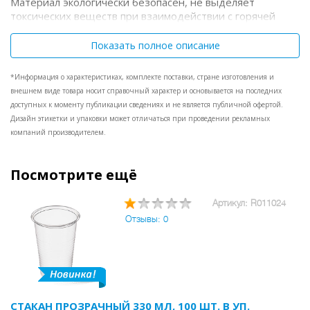
Материал экологически безопасен, не выделяет
токсических веществ при взаимодействии с горячей
пищей, выдерживает отрицательные температуры.
Тарелки одноразовые могут быть использованы для
Показать полное описание
сервировки горячих и холодных блюд. Диаметр каждой
— 20,5 см. В упаковке 50 тарелок, готовых к применению
*Информация о характеристиках, комплекте поставки, стране изготовления и
без предварительного промывания водой.
внешнем виде товара носит справочный характер и основывается на последних
Максимальная температура используемых пищевых
доступных к моменту публикации сведениях и не является публичной офертой.
продуктов: +70 градусов Цельсия. Плотность материала
Дизайн этикетки и упаковки может отличаться при проведении рекламных
— 110 мкм.
компаний производителем.
Посмотрите ещё
Артикул: R011024
Отзывы: 0
СТАКАН ПРОЗРАЧНЫЙ 330 МЛ, 100 ШТ. В УП.