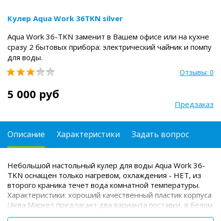
Кулер Aqua Work 36TKN silver
Aqua Work 36-TKN заменит в Вашем офисе или на кухне
сразу 2 бытовых прибора: электрический чайник и помпу
для воды.
Отзывы: 0
5 000 руб
Предзаказ
Описание
Характеристики
Задать вопрос
Небольшой настольный кулер для воды Aqua Work 36-
TKN оснащен только нагревом, охлаждения - НЕТ, из
второго краника течет вода комнатной температуры.
Характеристики:
хороший качественный пластик корпуса
(Аква Маркет предлагает два варианта поставки, в белом
и серебристом корпусе);
средние показатели нагрева -