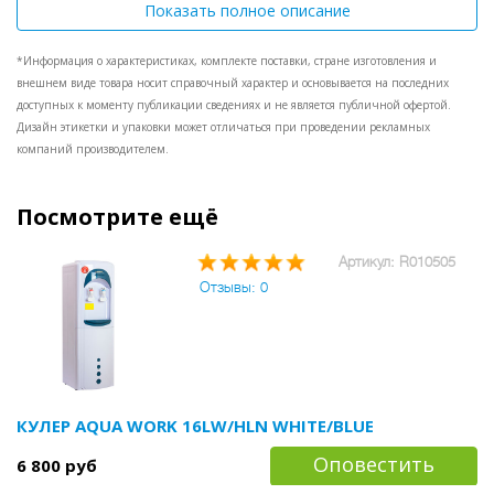
не менее 7 литров горячей воды в час; систему нагрева
Показать полное описание
можно отключать, в таком случае диспенсер
превратится в простой водораздатчик;
второй краник
*Информация о характеристиках, комплекте поставки, стране изготовления и
розливает воду из установленной сверху на аппарат
внешнем виде товара носит справочный характер и основывается на последних
бутыли ;
обычные для всей серии 36 моделей краники
доступных к моменту публикации сведениях и не является публичной офертой.
типа "нажим кружкой";
стаканодержатели с этим
Дизайн этикетки и упаковки может отличаться при проведении рекламных
диспенсером использовать нельзя - крепление не
компаний производителем.
предусмотрено;
Aqua Work 36-TKN заменит в Вашем
офисе или на кухне сразу 2 бытовых прибора:
электрический чайник и помпу для воды. Если
Посмотрите ещё
охлаждение Вам не нужно - смело заказывайте, Вы
получите качественный аппарат за хорошей цене.
Артикул: R010505
Отзывы: 0
КУЛЕР AQUA WORK 16LW/HLN WHITE/BLUE
Оповестить
6 800 руб