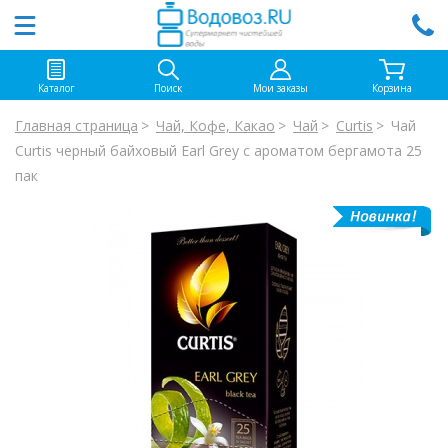
Каталог
Поиск
Мои заказы
Корзина
Главная страница
Чай, Кофе, Какао
Чай
Curtis
Чай
Curtis черный байховый Earl Grey с ароматом бергамота 25
пак