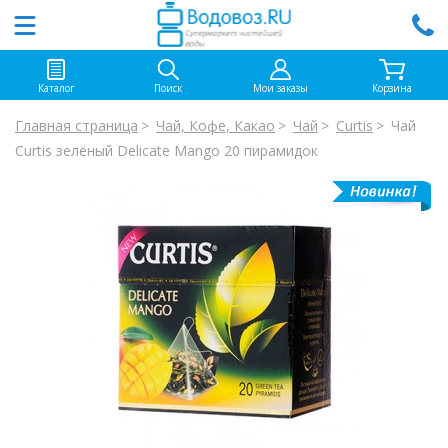
Каталог
Поиск
Мои заказы
Корзина
Главная страница
Чай, Кофе, Какао
Чай
Curtis
Чай
Curtis зелёный Delicate Mango 20 пирамидок