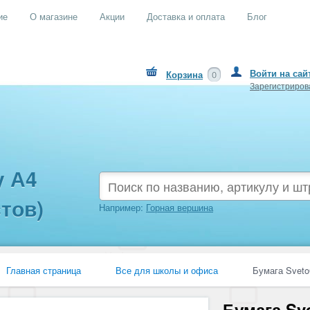
ие
О магазине
Акции
Доставка и оплата
Блог
Войти на сай
Корзина
0
Зарегистриров
y А4
стов)
Например:
Горная вершина
Главная страница
Все для школы и офиса
Бумага Sveto
Бумага Sv