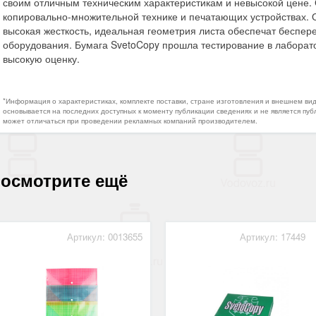
своим отличным техническим характеристикам и невысокой цене. 
копировально-множительной технике и печатающих устройствах. О
высокая жесткость, идеальная геометрия листа обеспечат беспер
оборудования. Бумага SvetoCopy прошла тестирование в лаборат
высокую оценку.
*Информация о характеристиках, комплекте поставки, стране изготовления и внешнем ви
основывается на последних доступных к моменту публикации сведениях и не является пуб
может отличаться при проведении рекламных компаний производителем.
осмотрите ещё
Артикул: 0013655
Артикул: 17449