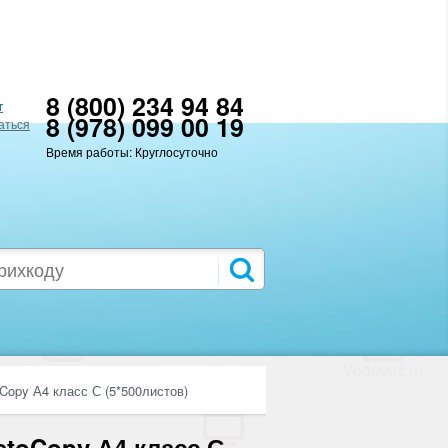
8 (800) 234 94 84
т
8 (978) 099 00 19
аться
Время работы: Круглосуточно
Copy А4 класс С (5*500листов)
etoCopy А4 класс С