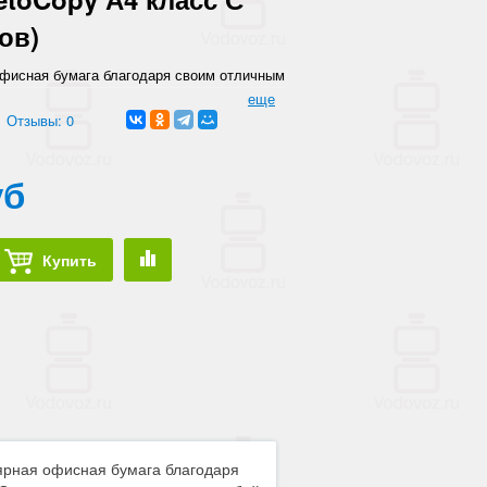
ов)
фисная бумага благодаря своим отличным
еристикам и невысокой цене.
еще
Отзывы: 0
уб
Купить
лярная офисная бумага благодаря