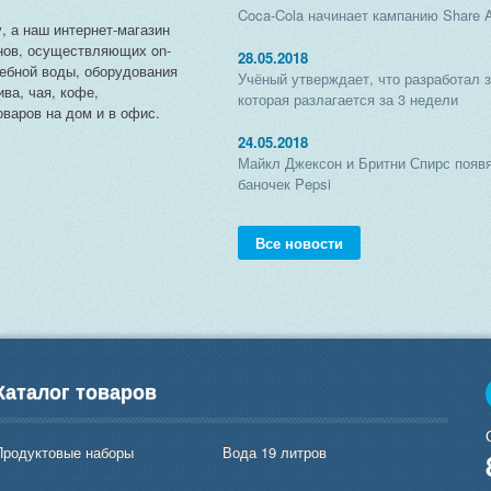
Coca-Cola начинает кампанию Share 
, а наш интернет-магазин
нов, осуществляющих on-
28.05.2018
чебной воды, оборудования
Учёный утверждает, что разработал 
ива, чая, кофе,
которая разлагается за 3 недели
варов на дом и в офис.
24.05.2018
Майкл Джексон и Бритни Спирс появя
баночек Pepsi
Все новости
Каталог товаров
Продуктовые наборы
Вода 19 литров