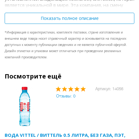
является уникальной в мире. Эта компания, на смену
которой пришла PERRIER VITTEL group, разработала
новаторский подход, чтобы поддерживать марку
Показать полное описание
минеральной воды VITTEL на современном уровне в
течение более, чем 100 лет.
Натуральная минеральная
*Информация о характеристиках, комплекте поставки, стране изготовления и
вода Виттель (Vittel) черпает свои благотворные
внешнем виде товара носит справочный характер и основывается на последних
свойства в сердце Вогезов, гор на востоке Франции, где
доступных к моменту публикации сведениях и не является публичной офертой.
она обогащается минеральными солями и приобретает
Дизайн этикетки и упаковки может отличаться при проведении рекламных
исключительную чистоту. Благодаря своему
компаний производителем.
уникальному составу, идеально сбалансированному
содержанию минеральных солей и микроэлементов,
минеральная вода Виттель (Vittel) помогает нашему
Посмотрите ещё
организму получить необходимые для него вещества.
Это подлинный источник хорошей формы, в котором
Артикул: 14056
организм сможет черпать незаменимый кальций: 1,5
Отзывы: 0
литра минеральной воды Виттель (Vittel) обеспечивают
15% нашей дневной потребности в кальции.
ВОДА VITTEL / ВИТТЕЛЬ 0.5 ЛИТРА, БЕЗ ГАЗА, ПЭТ,