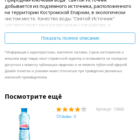
добывается из подземного источника, расположенного
на территории Костромской Епархии, в экологически
чистом месте. Качество воды "Святой Источник"
соответствует международным стандартам, а
сбалансированный минеральный состав делает ее
идеальной для постоянного употребления. Российская
Показать полное описание
Академия Медицинских Наук рекомендует "Святой
Источник" для детского питания. Минеральный состав:
*Информация о характеристиках, комплекте поставки, стране изготовления и
кальций, магний, натрий + калий, гидрокарбонаты,
внешнем виде товара носит справочный характер и основывается на последних
хлориды, сульфаты.
доступных к моменту публикации сведениях и не является публичной офертой.
Дизайн этикетки и упаковки может отличаться при проведении рекламных
компаний производителем.
Посмотрите ещё
Артикул: 13992
Отзывы: 0