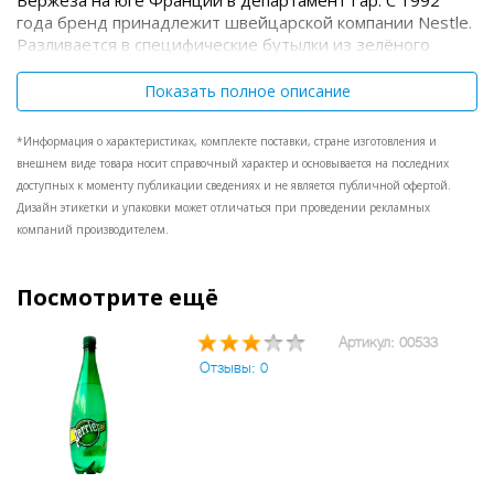
Вержеза на юге Франции в департамент Гар. С 1992
года бренд принадлежит швейцарской компании Nestle.
Разливается в специфические бутылки из зелёного
стекла, Источник (Les Bouillens), находящийся на
расстоянии 15 километров от города Нима, был
Показать полное описание
известен целебными свойствами воды со времен
Римской империи. В 1903 году местный доктор Луи
*Информация о характеристиках, комплекте поставки, стране изготовления и
Перье, приобрел источник и стал продавать
внешнем виде товара носит справочный характер и основывается на последних
минеральную воду под брендом Perrier. Позже источник
доступных к моменту публикации сведениях и не является публичной офертой.
был продан британскому магнату Джону Хармсворту,
Дизайн этикетки и упаковки может отличаться при проведении рекламных
который сосредоточил усилия на продвижение воды
компаний производителем.
Perrier в Великобритании, процесс вхождения бренда на
новый рынок совпал с волной веяния моды на всё
французское внутри Британии. В настоящий момент 95
Посмотрите ещё
% продаж минеральной воды Perrier приходятся на США
и Великобританию.
Артикул: 00533
Отзывы: 0