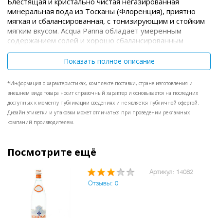
Блестящая и кристально чистая негазированная
минеральная вода из Тосканы (Флоренция), приятно
мягкая и сбалансированная, с тонизирующим и стойким
мягким вкусом. Acqua Panna обладает умеренным
содержанием солей и хорошо сбалансированным
химическим составом, который отличается присутствием
почти всех основных химических элементов, таких как
Показать полное описание
кальций, магний, кремний, в незначительных
количествах. Ее тонкий вкус позволяет использовать ее
*Информация о характеристиках, комплекте поставки, стране изготовления и
и для дегустаций вин и для сопровождения
внешнем виде товара носит справочный характер и основывается на последних
гастрономических трапез. Особо отмечена
доступных к моменту публикации сведениях и не является публичной офертой.
Международной Ассоциацией Сомелье (ASI).
Дизайн этикетки и упаковки может отличаться при проведении рекламных
компаний производителем.
Посмотрите ещё
Артикул: 14082
Отзывы: 0