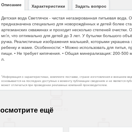
Описание
Характеристики
Задать вопрос
Детская вода Светлячок - чистая негазированная питьевая вода. 
предназначена специально для новорождённых и детей более ста
артезианских скважинах и проходит несколько степеней очистки.
мг/л, что оптимально для детей до 3 лет. У бутылки большого объ
ручка. Реалистичные изображения малышей, которыми украшена э
ребенку и маме. Особенности: • Можно использовать для питья, 
пищи. • Не требует кипячения. • Общая минерализация: 200-500 мг/
л.
*Информация о характеристиках, комплекте поставки, стране изготовления и внешнем ви
основывается на последних доступных к моменту публикации сведениях и не является пуб
может отличаться при проведении рекламных компаний производителем.
осмотрите ещё