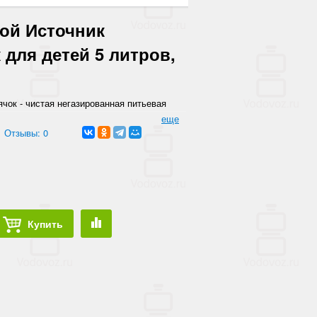
ой Источник
 для детей 5 литров,
чок - чистая негазированная питьевая
ошим вкусом, предназначена специально
еще
и детей более старшего возраста. Вода
Отзывы: 0
ианских скважинах и проходит несколько
ожно использовать в приготовлении пищи,
ого питания.
Купить