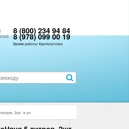
8 (800) 234 94 84
т
8 (978) 099 00 19
аться
Время работы: Круглосуточно
итров, 2шт. в уп.
оНяня 5 литров, 2шт.