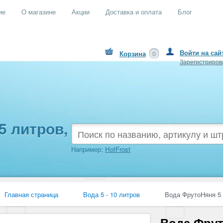
ие
О магазине
Акции
Доставка и оплата
Блог
Войти на сай
Корзина
0
Зарегистриров
5 литров,
Например:
HotFrost
Главная страница
Вода 5 - 10 литров
Вода ФрутоНяня 5 л
Вода Фрут