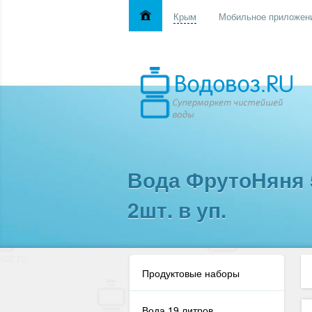
Крым
Мобильное приложен
Вода ФрутоНяня 
2шт. в уп.
Продуктовые наборы
Вода 19 литров