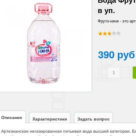
в уп.
Фруто-няня - это ар
высшей категории. 
обработке не требу
необходимые микро 
организма.
390 руб
Описание
Характеристики
Задать вопрос
Артезианская негазированная питьевая вода высшей категории. 