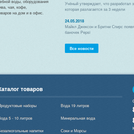
чебной воды, оборудования
Учёный утверждает, что разработал 
ива, чая, кофе,
которая разлагается за 3 недели
варов на дом и в офис.
24.05.2018
Майкл Джексон и Бритни Спирс появя
баночек Pepsi
Все новости
Каталог товаров
Продуктовые наборы
Вода 19 литров
ода 5 - 10 литров
Минеральная вода
Безалкогольные напитки
Соки и Морсы