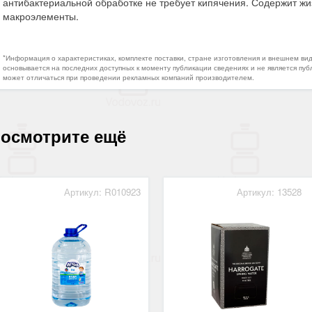
антибактериальной обработке не требует кипячения. Содержит ж
макроэлементы.
*Информация о характеристиках, комплекте поставки, стране изготовления и внешнем ви
основывается на последних доступных к моменту публикации сведениях и не является пуб
может отличаться при проведении рекламных компаний производителем.
осмотрите ещё
Артикул: R010923
Артикул: 13528