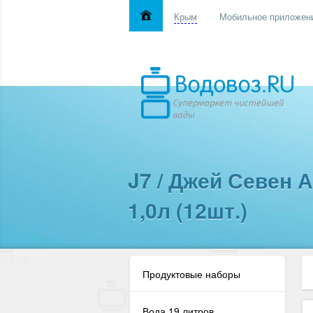
Крым
Мобильное приложен
J7 / Джей Севен 
1,0л (12шт.)
Продуктовые наборы
Вода 19 литров