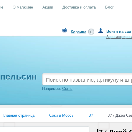
ие
О магазине
Акции
Доставка и оплата
Блог
Войти на сай
Корзина
0
Зарегистриров
Апельсин
Например:
Curtis
Главная страница
Соки и Морсы
J7
J7 / Джей Се
J7 / Джей