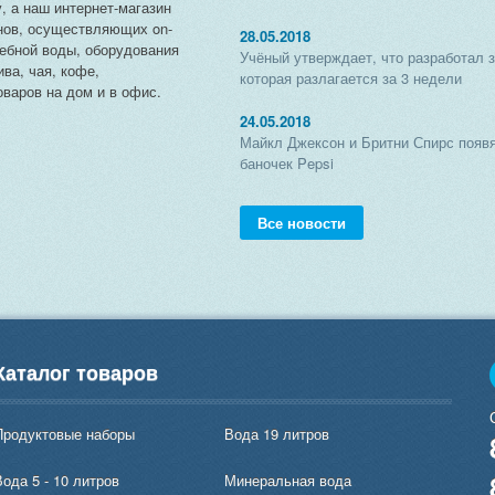
, а наш интернет-магазин
нов, осуществляющих on-
28.05.2018
чебной воды, оборудования
Учёный утверждает, что разработал 
ива, чая, кофе,
которая разлагается за 3 недели
варов на дом и в офис.
24.05.2018
Майкл Джексон и Бритни Спирс появя
баночек Pepsi
Все новости
Каталог товаров
Продуктовые наборы
Вода 19 литров
ода 5 - 10 литров
Минеральная вода