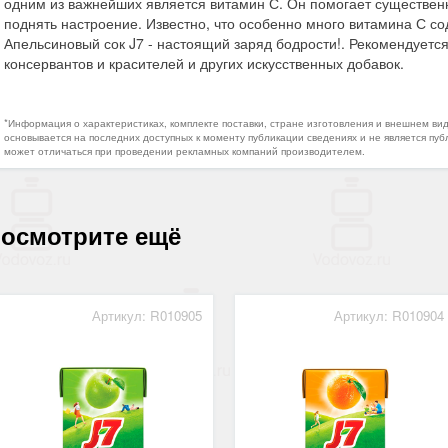
одним из важнейших является витамин С. Он помогает существен
поднять настроение. Известно, что особенно много витамина С со
Апельсиновый сок J7 - настоящий заряд бодрости!. Рекомендуется
консервантов и красителей и других искусственных добавок.
*Информация о характеристиках, комплекте поставки, стране изготовления и внешнем ви
основывается на последних доступных к моменту публикации сведениях и не является пуб
может отличаться при проведении рекламных компаний производителем.
осмотрите ещё
Артикул: R010905
Артикул: R010904