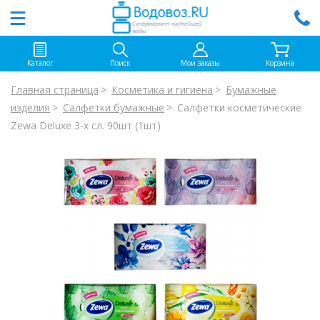
Каталог
Поиск
Мои заказы
Корзина
Главная страница
Косметика и гигиена
Бумажные
изделия
Салфетки бумажные
Салфетки косметические
Zewa Deluxe 3-х сл. 90шт (1шт)