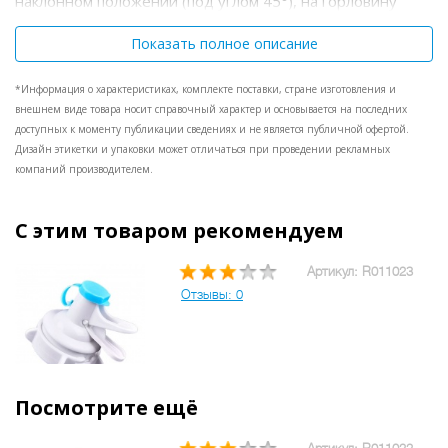
наклонном положении (под углом 45°), на горловину
которого надевают кран-клапан.
Кран-клапан для
бутыли с водой в комплект к стойке не входит,
Показать полное описание
данный товар можно приобрести дополнительно.
Размеры:
Ширина - 45 см
Глубина - 45 см
Высота - 75 см
*Информация о характеристиках, комплекте поставки, стране изготовления и
внешнем виде товара носит справочный характер и основывается на последних
доступных к моменту публикации сведениях и не является публичной офертой.
Дизайн этикетки и упаковки может отличаться при проведении рекламных
компаний производителем.
С этим товаром рекомендуем
Артикул: R011023
Отзывы: 0
Посмотрите ещё
КРАН-КЛАПАН ДЛЯ БУТЫЛИ 19 ЛИТРОВ
Подробнее
500 руб