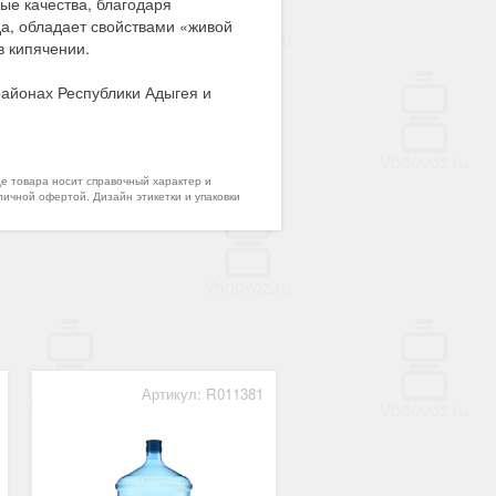
ые качества, благодаря
а, обладает свойствами «живой
в кипячении.
районах Республики Адыгея и
де товара носит справочный характер и
личной офертой. Дизайн этикетки и упаковки
Артикул: R011381