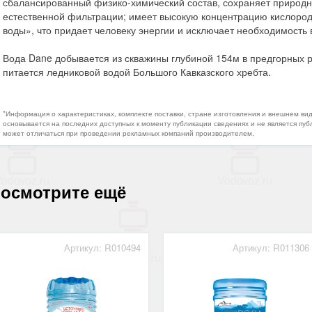
сбалансированный физико-химический состав, сохраняет природн
естественной фильтрации; имеет высокую концентрацию кислород
воды», что придает человеку энергии и исключает необходимость 
Вода Dane добывается из скважины глубиной 154м в предгорных 
питается ледниковой водой Большого Кавказского хребта.
*Информация о характеристиках, комплекте поставки, стране изготовления и внешнем ви
основывается на последних доступных к моменту публикации сведениях и не является пуб
может отличаться при проведении рекламных компаний производителем.
осмотрите ещё
Артикул: R010494
Артикул: R011306