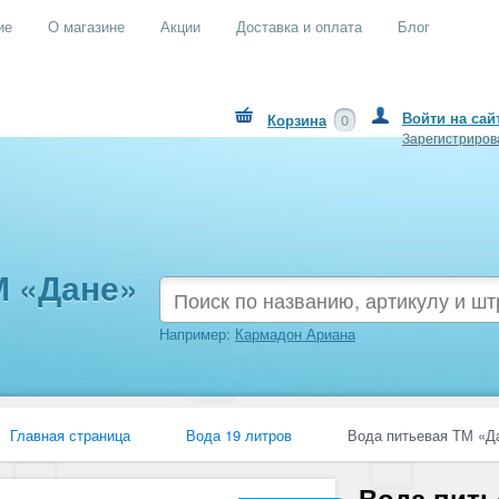
ие
О магазине
Акции
Доставка и оплата
Блог
Войти на сай
Корзина
0
Зарегистриров
М «Дане»
Например:
Кармадон Ариана
Главная страница
Вода 19 литров
Вода питьевая ТМ «Да
Вода пить