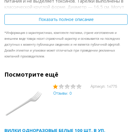
питания и не выделяет токсинов. Тарелки выполнены в
классической круглой форме. Диаметр — 16,5 см. Могут
быть использованы для горячих и холодных блюд, не
пропускают влагу, устойчивы к прогибам. В упаковке 100
Показать полное описание
тарелок, готовых к применению без предварительного
промывания водой. Максимальная температура
*Информация о характеристиках, комплекте поставки, стране изготовления и
используемых пищевых продуктов — 70 градусов
внешнем виде товара носит справочный характер и основывается на последних
Цельсия.
доступных к моменту публикации сведениях и не является публичной офертой.
Дизайн этикетки и упаковки может отличаться при проведении рекламных
компаний производителем.
Посмотрите ещё
Артикул: 14775
Отзывы: 0
ВИЛКИ ОДНОРАЗОВЫЕ БЕЛЫЕ 100 ШТ. В УП.