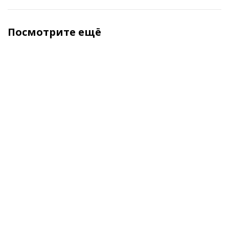
Посмотрите ещё
Артикул: 004304
Отзывы: 0
КУЛЕР HOTFROST 35 AN (НИЖНЯЯ ЗАГРУЗКА)
Купить
29 900 руб
Кредит от ~?~ руб. в мес.
Артикул: 007302
Отзывы: 0