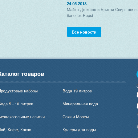
24.05.2018
Майкл Джексон и Бритни Спирс появя
баночек Pepsi
Все новости
Каталог товаров
Продуктовые наборы
Вода 19 литров
ода 5 - 10 литров
Минеральная вода
Безалкогольные напитки
Соки и Морсы
Чай, Кофе, Какао
Кулеры для воды