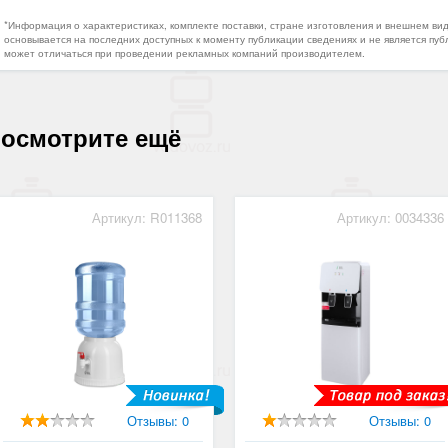
*Информация о характеристиках, комплекте поставки, стране изготовления и внешнем ви
основывается на последних доступных к моменту публикации сведениях и не является пуб
может отличаться при проведении рекламных компаний производителем.
осмотрите ещё
Артикул: R011368
Артикул: 0034336
Отзывы: 0
Отзывы: 0