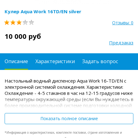
Кулер Aqua Work 16ТD/EN silver
Отзывы: 0
10 000 руб
Предзаказ
Описание
Характеристики
Задать вопрос
Настольный водный диспенсер Aqua Work 16-TD/EN с
электронной системой охлаждения.
Характеристики:
Охлаждение - 4-5 стаканов в час на 12-15 градусов ниже
температуры окружающей среды (если Вы нуждаетесь в
более производительной системе подготовки холодной
воды - выбирайте компрессорные модели кулеров);
Нагрев - от 6 литров в час с температурой 90-96 ºС
Показать полное описание
(мощность системы 700 Вт, объем бака - 1 литр);
Набор
воды - из удобных краников, открывающихся нажатием
*Информация о характеристиках, комплекте поставки, стране изготовления и
кружки на педальку;
Поставляется 4 различных