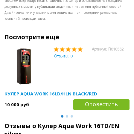
внешнем виде товара носит справочный характер и основывается на последних
варианта, отличающихся цветом "фасада": белый, синий,
доступных к моменту публикации сведениях и не является публичной офертой.
серебристый и черный);
Металлический корпус кулера
Дизайн этикетки и упаковки может отличаться при проведении рекламных
позволяет использовать стаканодержатели обоих типов:
компаний производителем.
на шурупах и на магнитах;
Индикаторы режимов работы
(подключение к сети, нагрев и охлаждение);
Лаконичный
внешний вид.
Посмотрите ещё
Артикул: R010552
Отзывы: 0
КУЛЕР AQUA WORK 16LD/HLN BLACK/RED
Оповестить
10 000 руб
Отзывы о Кулер Aqua Work 16ТD/EN
silver