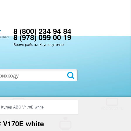
8 (800) 234 94 84
т
8 (978) 099 00 19
аться
Время работы: Круглосуточно
Кулер ABC V170E white
 V170E white