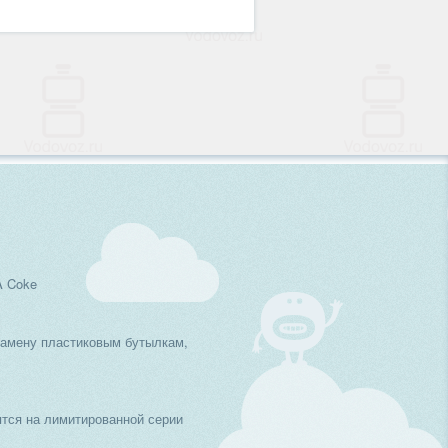
A Coke
замену пластиковым бутылкам,
тся на лимитированной серии