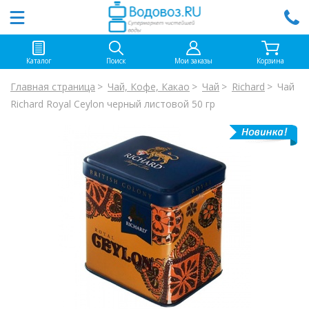
Каталог
Поиск
Мои заказы
Корзина
Главная страница
Чай, Кофе, Какао
Чай
Richard
Чай
Richard Royal Ceylon черный листовой 50 гр