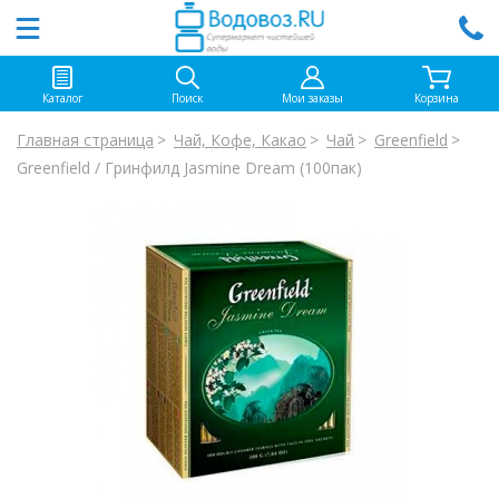
Каталог
Поиск
Мои заказы
Корзина
Главная страница
Чай, Кофе, Какао
Чай
Greenfield
Greenfield / Гринфилд Jasmine Dream (100пак)