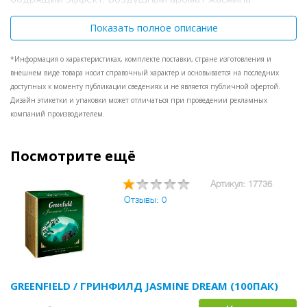
подчеркивает чистый освежающий вкус благородного
чая из провинции Юньнань. Чай Greenfield - Мир не
Показать полное описание
меняется. Меняет настроение. Состав: чай зеленый
байховый, натуральный ароматизатор - лепестки
*Информация о характеристиках, комплекте поставки, стране изготовления и
жасмина.
внешнем виде товара носит справочный характер и основывается на последних
доступных к моменту публикации сведениях и не является публичной офертой.
Дизайн этикетки и упаковки может отличаться при проведении рекламных
компаний производителем.
Посмотрите ещё
Артикул: 17736
Отзывы: 0
GREENFIELD / ГРИНФИЛД JASMINE DREAM (100ПАК)