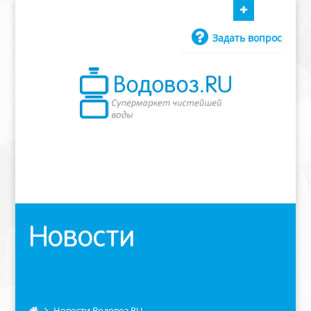
Водовоз.RU
Утоляем жажду.
Воды хватит
Задать вопрос
всем!
Убедитесь сами
8 (800) 234-9484
Новости
Новости Водовоз.RU