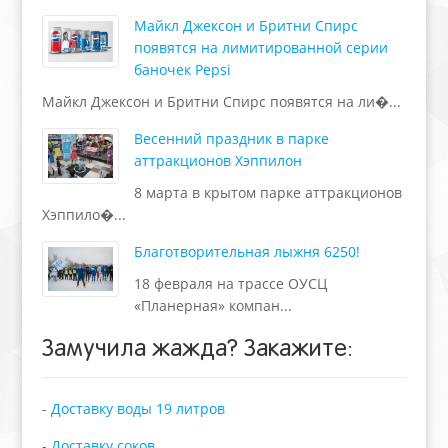
Майкл Джексон и Бритни Спирс
появятся на лимитированной серии
баночек Pepsi
Майкл Джексон и Бритни Спирс появятся на ли�...
Весенний праздник в парке
аттракционов Хэппилон
8 марта в крытом парке аттракционов
Хэппило�...
Благотворительная лыжня 6250!
18 февраля на трассе ОУСЦ
«Планерная» компан...
Замучила жажда?
Закажите:
-
Доставку воды 19 литров
-
Доставку соков