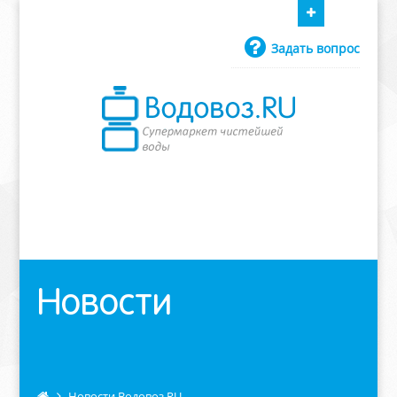
Водовоз.RU
Утоляем жажду.
Воды хватит
Задать вопрос
всем!
Убедитесь сами
8 (800) 234-9484
Новости
Новости Водовоз.RU